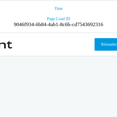
Time
Page Load ID
9046f934-6b84-4ab1-8c6b-cd7543692316
Résoudre